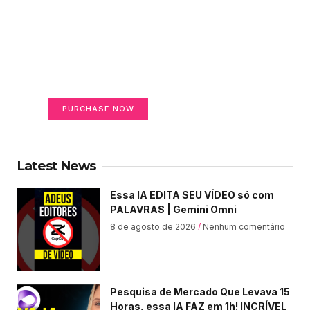
Create a new perspective
on life
Your Ads Here (365 x 270 area)
PURCHASE NOW
Latest News
Essa IA EDITA SEU VÍDEO só com
PALAVRAS | Gemini Omni
8 de agosto de 2026
Nenhum comentário
Pesquisa de Mercado Que Levava 15
Horas, essa IA FAZ em 1h! INCRÍVEL