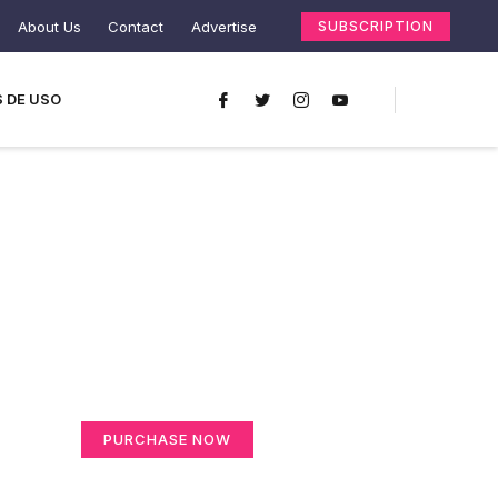
About Us
Contact
Advertise
SUBSCRIPTION
 DE USO
Create a new
perspective on life
Your Ads Here (365 x 270 area)
PURCHASE NOW