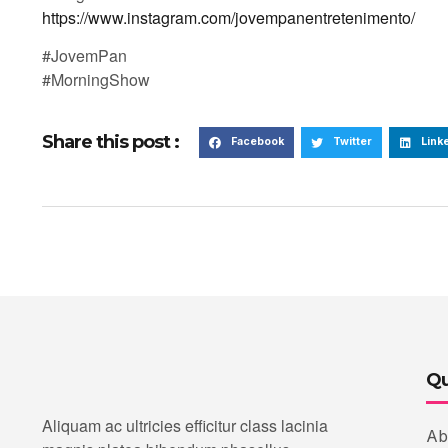
https://www.instagram.com/jovempanentretenimento/
#JovemPan
#MorningShow
Share this post :
Facebook
Twitter
Link
Qu
Aliquam ac ultricies efficitur class lacinia
Ab