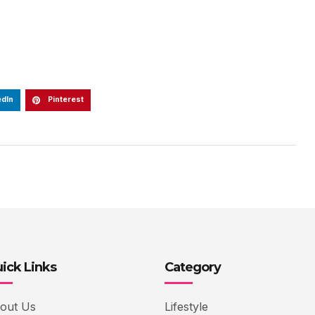
edIn
Pinterest
ick Links
Category
out Us
Lifestyle