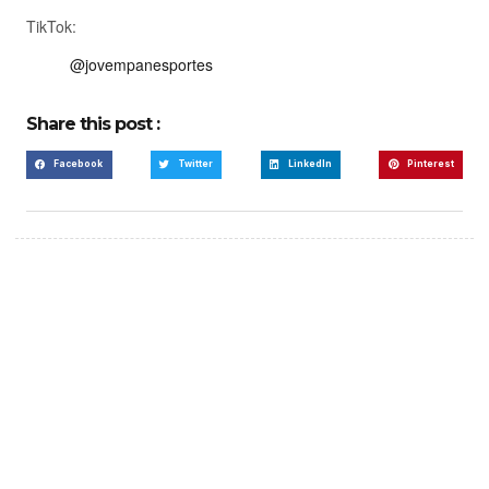
TikTok:
@jovempanesportes
Share this post :
Facebook
Twitter
LinkedIn
Pinterest
Create a new perspective
on life
Your Ads Here (365 x 270 area)