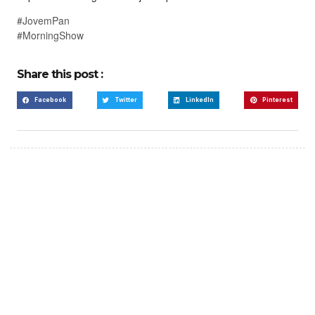
#JovemPan
#MorningShow
Share this post :
Facebook
Twitter
LinkedIn
Pinterest
Create a new perspective
on life
Your Ads Here (365 x 270 area)