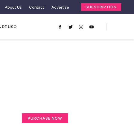
About Us
Contact
Advertise
SUBSCRIPTION
 DE USO
Create a new
perspective on life
Your Ads Here (365 x 270 area)
PURCHASE NOW