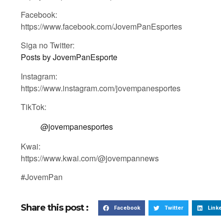
Facebook:
https://www.facebook.com/JovemPanEsportes
Siga no Twitter:
Posts by JovemPanEsporte
Instagram:
https://www.instagram.com/jovempanesportes
TikTok:
@jovempanesportes
Kwai:
https://www.kwai.com/@jovempannews
#JovemPan
Share this post :
Facebook
Twitter
Link