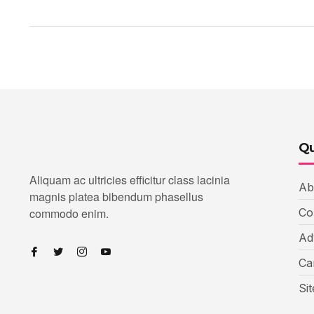
Qu
Aliquam ac ultricies efficitur class lacinia
Ab
magnis platea bibendum phasellus
commodo enim.
Co
Ad
Ca
Si