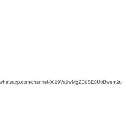
tps://whatsapp.com/channel/0029Va9wMgZD8SE3UbBwem2u