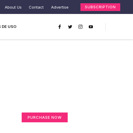
About Us
Contact
Advertise
SUBSCRIPTION
 DE USO
Create a new
perspective on life
Your Ads Here (365 x 270 area)
PURCHASE NOW