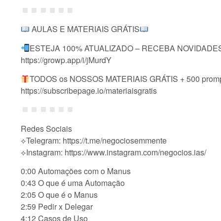
AULAS E MATERIAIS GRÁTIS
ESTEJA 100% ATUALIZADO – RECEBA NOVIDADES 
https://growp.app/i/jMurdY
TODOS os NOSSOS MATERIAIS GRÁTIS + 500 prompt
https://subscribepage.io/materiaisgratis
Redes Sociais
⟡Telegram: https://t.me/negociosemmente
⟡Instagram: https://www.instagram.com/negocios.ias/
0:00 Automações com o Manus
0:43 O que é uma Automação
2:05 O que é o Manus
2:59 Pedir x Delegar
4:12 Casos de Uso