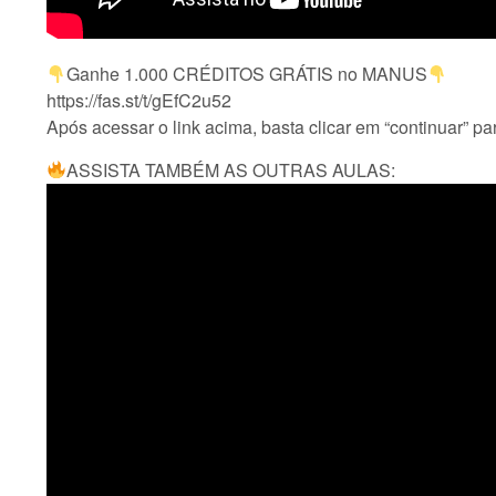
Ganhe 1.000 CRÉDITOS GRÁTIS no MANUS
https://fas.st/t/gEfC2u52
Após acessar o link acima, basta clicar em “continuar” pa
ASSISTA TAMBÉM AS OUTRAS AULAS: