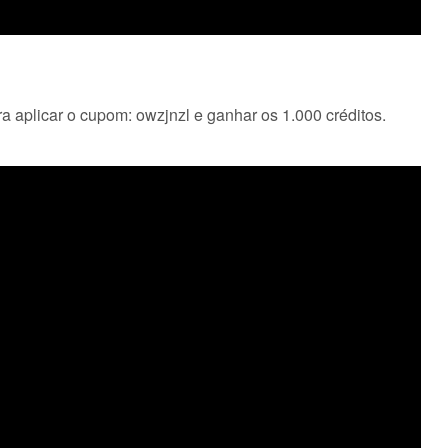
ra aplicar o cupom: owzjnzl e ganhar os 1.000 créditos.