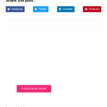
Share this post :
Facebook
Twitter
LinkedIn
Pinterest
Create a new perspective
on life
Your Ads Here (365 x 270 area)
PURCHASE NOW