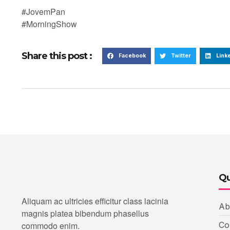
#JovemPan
#MorningShow
Share this post :
Facebook
Twitter
Link
Qu
Aliquam ac ultricies efficitur class lacinia
Ab
magnis platea bibendum phasellus
commodo enim.
Co