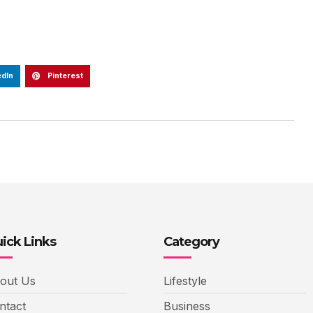
edIn
Pinterest
ick Links
Category
out Us
Lifestyle
ntact
Business