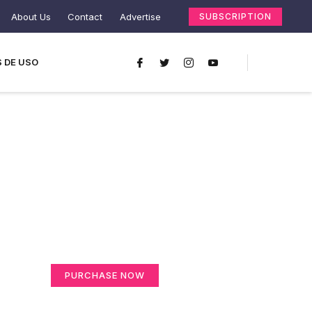
About Us
Contact
Advertise
SUBSCRIPTION
 DE USO
Create a new
perspective on life
Your Ads Here (365 x 270 area)
PURCHASE NOW