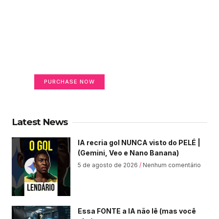
Create a new perspective
on life
Your Ads Here (365 x 270 area)
PURCHASE NOW
Latest News
IA recria gol NUNCA visto do PELÉ |
(Gemini, Veo e Nano Banana)
5 de agosto de 2026
Nenhum comentário
Essa FONTE a IA não lê (mas você