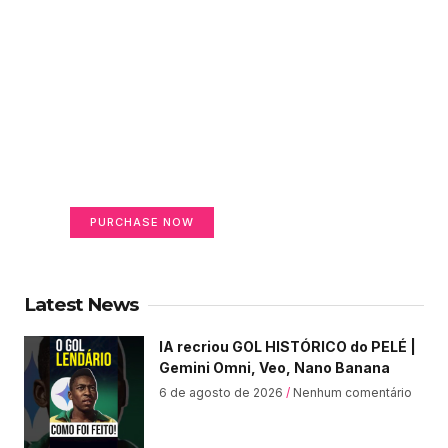
Create a new perspective
on life
Your Ads Here (365 x 270 area)
PURCHASE NOW
Latest News
IA recriou GOL HISTÓRICO do PELÉ |
Gemini Omni, Veo, Nano Banana
6 de agosto de 2026
Nenhum comentário