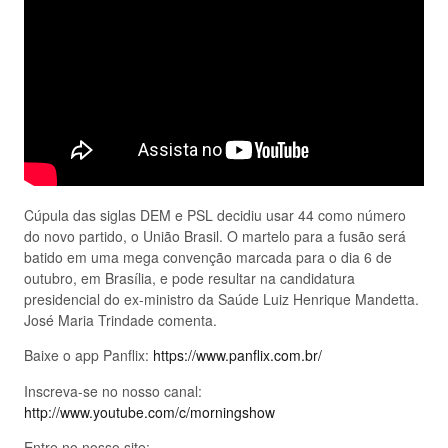
Cúpula das siglas DEM e PSL decidiu usar 44 como número
do novo partido, o União Brasil. O martelo para a fusão será
batido em uma mega convenção marcada para o dia 6 de
outubro, em Brasília, e pode resultar na candidatura
presidencial do ex-ministro da Saúde Luiz Henrique Mandetta.
José Maria Trindade comenta.
Baixe o app Panflix:
https://www.panflix.com.br/
Inscreva-se no nosso canal:
http://www.youtube.com/c/morningshow
Entre no nosso site: