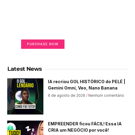
Create a new perspective
on life
Your Ads Here (365 x 270 area)
PURCHASE NOW
Latest News
IA recriou GOL HISTÓRICO do PELÉ |
Gemini Omni, Veo, Nano Banana
6 de agosto de 2026
Nenhum comentário
EMPREENDER ficou FÁCIL! Essa IA
CRIA um NEGÓCIO por você!