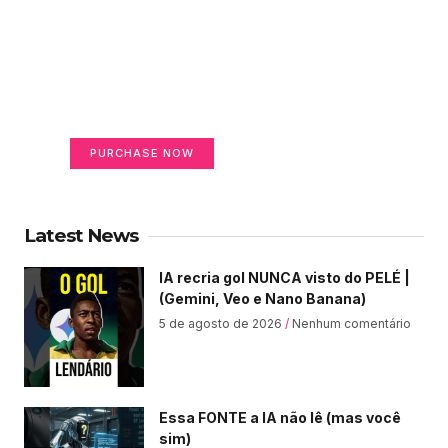
Create a new perspective
on life
Your Ads Here (365 x 270 area)
PURCHASE NOW
Latest News
IA recria gol NUNCA visto do PELÉ |
(Gemini, Veo e Nano Banana)
5 de agosto de 2026
Nenhum comentário
Essa FONTE a IA não lê (mas você
sim)