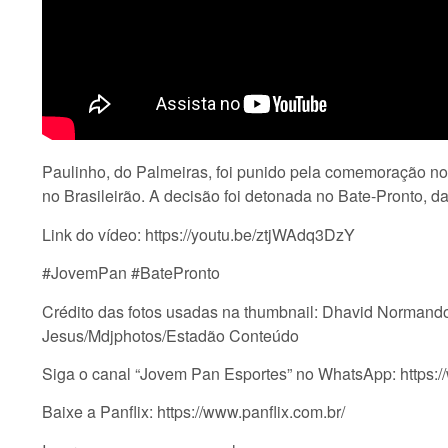
Paulinho, do Palmeiras, foi punido pela comemoração n
no Brasileirão. A decisão foi detonada no Bate-Pronto, 
Link do vídeo: https://youtu.be/ztjWAdq3DzY
#JovemPan #BatePronto
Crédito das fotos usadas na thumbnail: Dhavid Norman
Jesus/Mdjphotos/Estadão Conteúdo
Siga o canal “Jovem Pan Esportes” no WhatsApp: ht
Baixe a Panflix: https://www.panflix.com.br/