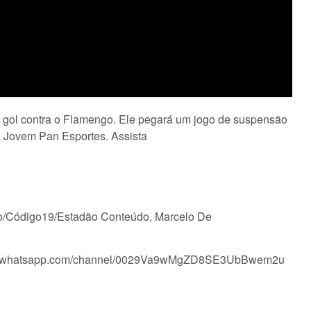
o gol contra o Flamengo. Ele pegará um jogo de suspensão
da Jovem Pan Esportes. Assista
do/Código19/Estadão Conteúdo, Marcelo De
tps://whatsapp.com/channel/0029Va9wMgZD8SE3UbBwem2u