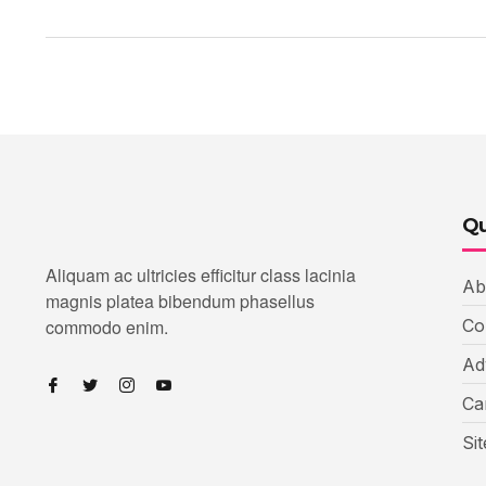
Qu
Aliquam ac ultricies efficitur class lacinia
Ab
magnis platea bibendum phasellus
commodo enim.
Co
Ad
Ca
Si