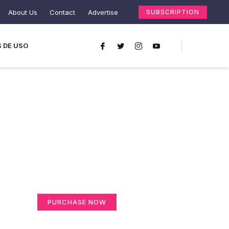
About Us
Contact
Advertise
SUBSCRIPTION
 DE USO
Create a new
perspective on life
Your Ads Here (365 x 270 area)
PURCHASE NOW