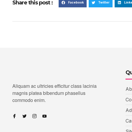
Share this post :
Facebook
Twitter
Link
Qu
Aliquam ac ultricies efficitur class lacinia
Ab
magnis platea bibendum phasellus
commodo enim.
Co
Ad
Ca
Si