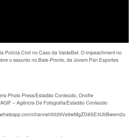
ela Polícia Civil no Caso da VaideBet. O impeachment no
obre o assunto no Bate-Pronto, da Jovem Pan Esportes
Pera Photo Press/Estadão Conteúdo, Onofre
/AGIF – Agência De Fotografia/Estadão Conteúdo
tps://whatsapp.com/channel/0029Va9wMgZD8SE3UbBwem2u