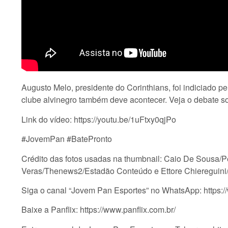
Augusto Melo, presidente do Corinthians, foi indiciado p
clube alvinegro também deve acontecer. Veja o debate s
Link do vídeo: https://youtu.be/1uFtxy0qjPo
#JovemPan #BatePronto
Crédito das fotos usadas na thumbnail: Caio De Sousa/
Veras/Thenews2/Estadão Conteúdo e Ettore Chiereguini
Siga o canal “Jovem Pan Esportes” no WhatsApp: ht
Baixe a Panflix: https://www.panflix.com.br/