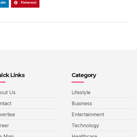
edIn
Pinterest
ick Links
Category
out Us
Lifestyle
ntact
Business
vertise
Entertainment
reer
Technology
te Map
Healthcare