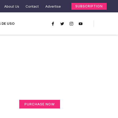
About Us
Contact
Advertise
SUBSCRIPTION
 DE USO
Create a new
perspective on life
Your Ads Here (365 x 270 area)
PURCHASE NOW