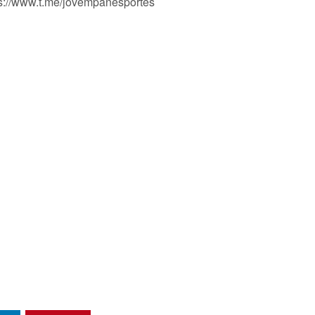
ps://www.t.me/jovempanesportes