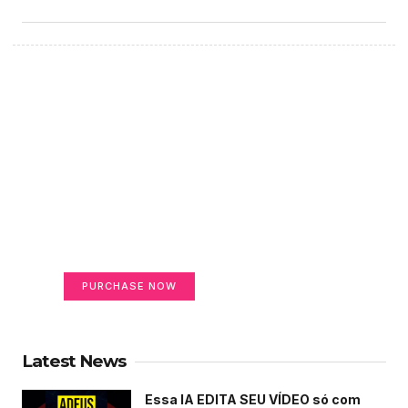
Create a new perspective
on life
Your Ads Here (365 x 270 area)
PURCHASE NOW
Latest News
Essa IA EDITA SEU VÍDEO só com