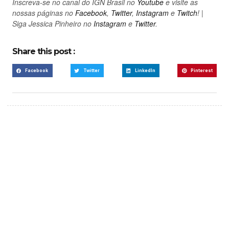
Inscreva-se no canal do IGN Brasil no
Youtube
e visite as
nossas páginas no
Facebook
,
Twitter
,
Instagram
e
Twitch
! |
Siga Jessica Pinheiro no
Instagram
e
Twitter
.
Share this post :
Facebook
Twitter
LinkedIn
Pinterest
Create a new perspective
on life
Your Ads Here (365 x 270 area)