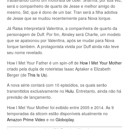
trabalhando como um motorista de Uber. Sharma, por sua vez,
será o companheiro de quarto de Jesse e melhor amigo do
mesmo, Sid, que é dono de um bar. Tran será a filha adotiva
de Jesse que se mudou recentemente para Nova Iorque.
Já Raisa interpretará Valentina, a companheira de quarto da
personagem de Duff. Por fim, Ainsley será Charlie, um modelo
que se apaixonou por Valentina, após se mudar para Nova
Iorque também. A protagonista vivida por Duff ainda não teve
seu nome revelado.
How I Met Your Father é um spin-off de
How I Met Your Mother
criado pela dupla de roteiristas Isaac Aptaker e Elizabeth
Berger (de
This Is Us
).
A nova série contará com 10 episódios, os quais serão
transmitidos exclusivamente no
Hulu
. Entretanto, ainda não há
previsão de lançamento.
How I Met Your Mother foi exibido entre 2005 e 2014. As 9
temporadas da sitcom estão disponíveis atualmente no
Amazon Prime Video
e no
Globoplay
.