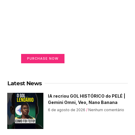
Create a new perspective
on life
Your Ads Here (365 x 270 area)
PURCHASE NOW
Latest News
IA recriou GOL HISTÓRICO do PELÉ |
Gemini Omni, Veo, Nano Banana
6 de agosto de 2026
Nenhum comentário