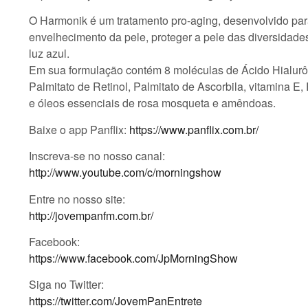
O Harmonik é um tratamento pro-aging, desenvolvido para
envelhecimento da pele, proteger a pele das diversidades
luz azul.
Em sua formulação contém 8 moléculas de Ácido Hialurôn
Palmitato de Retinol, Palmitato de Ascorbila, vitamina E, 
e óleos essenciais de rosa mosqueta e amêndoas.
Baixe o app Panflix:
https://www.panflix.com.br/
Inscreva-se no nosso canal:
http://www.youtube.com/c/morningshow
Entre no nosso site:
http://jovempanfm.com.br/
Facebook:
https://www.facebook.com/JpMorningShow
Siga no Twitter:
https://twitter.com/JovemPanEntrete