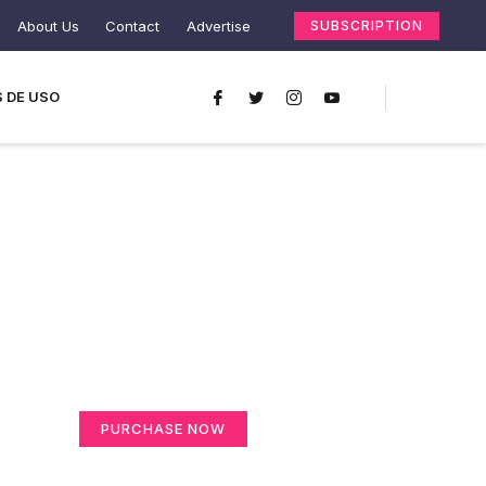
About Us
Contact
Advertise
SUBSCRIPTION
 DE USO
Create a new
perspective on life
Your Ads Here (365 x 270 area)
PURCHASE NOW