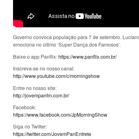
Governo convoca população para 7 de setembro. Luciano H
emociona no último ‘Super Dança dos Famosos’.
Baixe o app Panflix:
https://www.panflix.com.br/
Inscreva-se no nosso canal:
http://www.youtube.com/c/morningshow
Entre no nosso site:
http://jovempanfm.com.br/
Facebook:
https://www.facebook.com/JpMorningShow
Siga no Twitter:
https://twitter.com/JovemPanEntrete