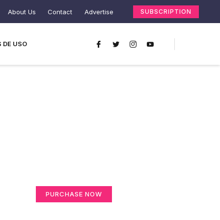
About Us
Contact
Advertise
SUBSCRIPTION
 DE USO
Create a new
perspective on life
Your Ads Here (365 x 270 area)
PURCHASE NOW