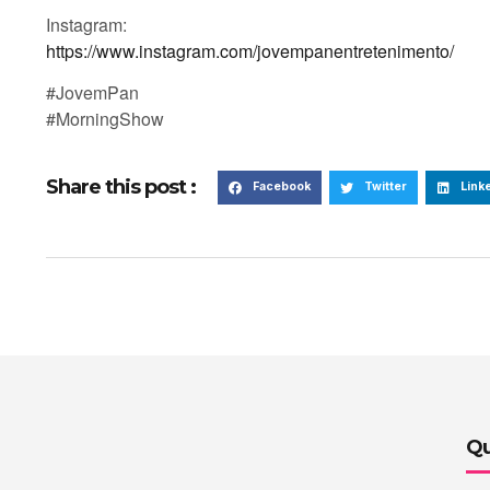
Instagram:
https://www.instagram.com/jovempanentretenimento/
#JovemPan
#MorningShow
Share this post :
Facebook
Twitter
Link
Qu