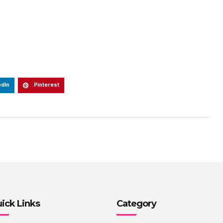
edIn
Pinterest
ick Links
Category