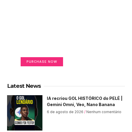
Create a new perspective
on life
Your Ads Here (365 x 270 area)
PURCHASE NOW
Latest News
IA recriou GOL HISTÓRICO do PELÉ |
Gemini Omni, Veo, Nano Banana
6 de agosto de 2026
Nenhum comentário