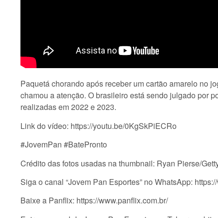
Paquetá chorando após receber um cartão amarelo no j
chamou a atenção. O brasileiro está sendo julgado por p
realizadas em 2022 e 2023.
Link do vídeo: https://youtu.be/0KgSkPiECRo
#JovemPan #BatePronto
Crédito das fotos usadas na thumbnail: Ryan Pierse/Get
Siga o canal “Jovem Pan Esportes” no WhatsApp: ht
Baixe a Panflix: https://www.panflix.com.br/