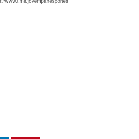
ps://www.t.me/jovempanesportes