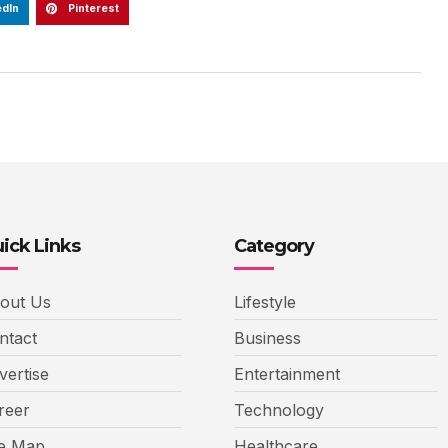
edIn
Pinterest
ick Links
Category
out Us
Lifestyle
ntact
Business
vertise
Entertainment
reer
Technology
te Map
Healthcare