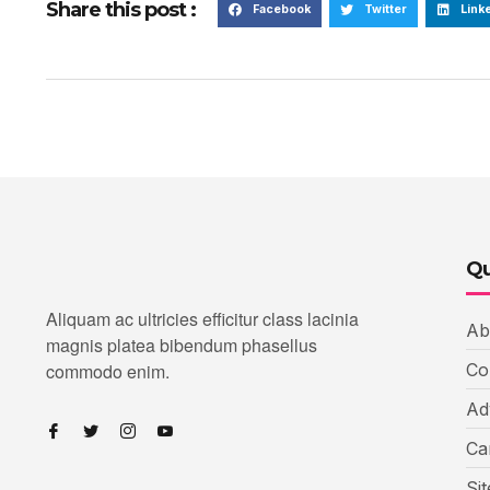
Share this post :
Facebook
Twitter
Link
Qu
Aliquam ac ultricies efficitur class lacinia
Ab
magnis platea bibendum phasellus
commodo enim.
Co
Ad
Ca
Si