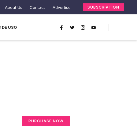
About Us
Contact
Advertise
SUBSCRIPTION
 DE USO
Create a new
perspective on life
Your Ads Here (365 x 270 area)
PURCHASE NOW