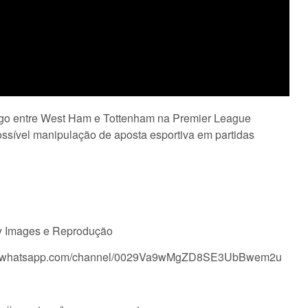
ogo entre West Ham e Tottenham na Premier League
ossível manipulação de aposta esportiva em partidas
ty Images e Reprodução
tps://whatsapp.com/channel/0029Va9wMgZD8SE3UbBwem2u