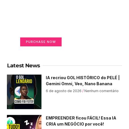
Create a new perspective
on life
Your Ads Here (365 x 270 area)
PURCHASE NOW
Latest News
IA recriou GOL HISTÓRICO do PELÉ |
Gemini Omni, Veo, Nano Banana
6 de agosto de 2026
Nenhum comentário
EMPREENDER ficou FÁCIL! Essa IA
CRIA um NEGÓCIO por você!