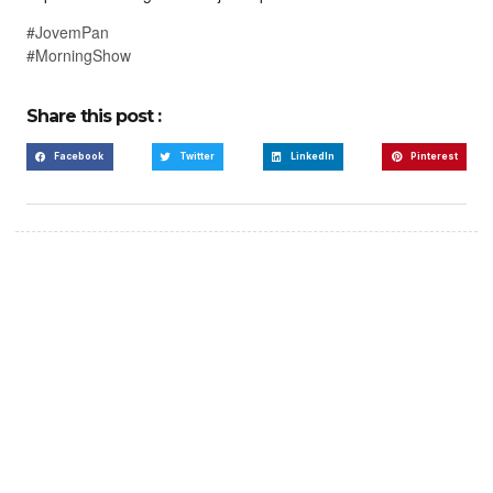
#JovemPan
#MorningShow
Share this post :
Facebook
Twitter
LinkedIn
Pinterest
Create a new perspective
on life
Your Ads Here (365 x 270 area)