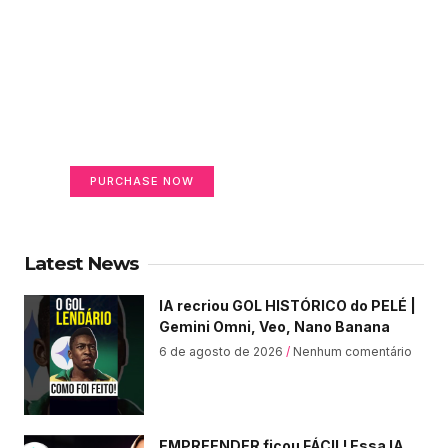
Create a new perspective
on life
Your Ads Here (365 x 270 area)
PURCHASE NOW
Latest News
IA recriou GOL HISTÓRICO do PELÉ |
Gemini Omni, Veo, Nano Banana
6 de agosto de 2026
Nenhum comentário
EMPREENDER ficou FÁCIL! Essa IA