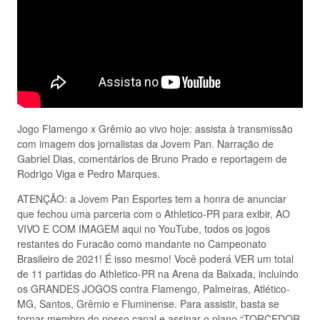
Jogo Flamengo x Grêmio ao vivo hoje: assista à transmissão
com imagem dos jornalistas da Jovem Pan. Narração de
Gabriel Dias, comentários de Bruno Prado e reportagem de
Rodrigo Viga e Pedro Marques.
ATENÇÃO: a Jovem Pan Esportes tem a honra de anunciar
que fechou uma parceria com o Athletico-PR para exibir, AO
VIVO E COM IMAGEM aqui no YouTube, todos os jogos
restantes do Furacão como mandante no Campeonato
Brasileiro de 2021! É isso mesmo! Você poderá VER um total
de 11 partidas do Athletico-PR na Arena da Baixada, incluindo
os GRANDES JOGOS contra Flamengo, Palmeiras, Atlético-
MG, Santos, Grêmio e Fluminense. Para assistir, basta se
tornar membro do nosso canal e assinar o plano “TORCEDOR