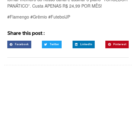
PANÁTICO”. Custa APENAS R$ 24,99 POR MÊS!
#Flamengo #Grêmio #FutebolJP
Share this post :
Facebook
Twitter
LinkedIn
Pinterest
Create a new perspective
on life
Your Ads Here (365 x 270 area)