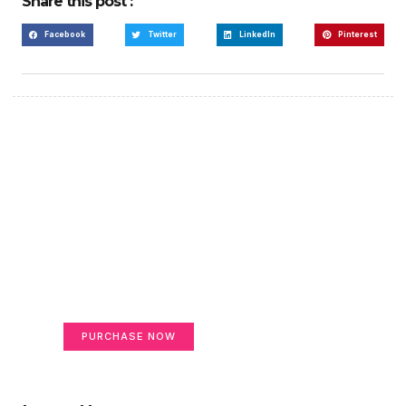
Share this post :
Facebook
Twitter
LinkedIn
Pinterest
Create a new perspective
on life
Your Ads Here (365 x 270 area)
PURCHASE NOW