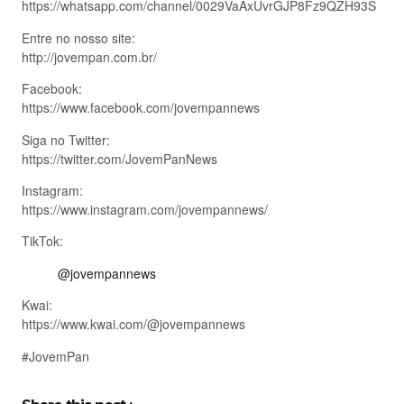
https://whatsapp.com/channel/0029VaAxUvrGJP8Fz9QZH93S
Entre no nosso site:
http://jovempan.com.br/
Facebook:
https://www.facebook.com/jovempannews
Siga no Twitter:
https://twitter.com/JovemPanNews
Instagram:
https://www.instagram.com/jovempannews/
TikTok:
@jovempannews
Kwai:
https://www.kwai.com/@jovempannews
#JovemPan