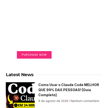
Create a new perspective
on life
Your Ads Here (365 x 270 area)
PURCHASE NOW
Latest News
Como Usar o Claude Code MELHOR
QUE 99% DAS PESSOAS! [Guia
Completo]
9 de agosto de 2026
Nenhum comentário