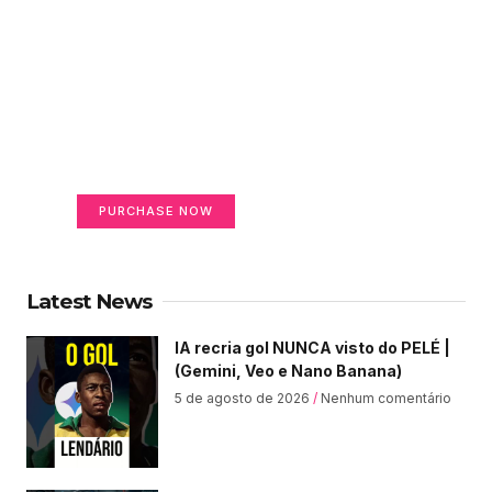
Create a new perspective
on life
Your Ads Here (365 x 270 area)
PURCHASE NOW
Latest News
IA recria gol NUNCA visto do PELÉ |
(Gemini, Veo e Nano Banana)
5 de agosto de 2026
Nenhum comentário