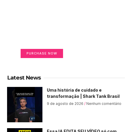
Create a new perspective
on life
Your Ads Here (365 x 270 area)
PURCHASE NOW
Latest News
Uma história de cuidado e
transformação | Shark Tank Brasil
9 de agosto de 2026
Nenhum comentário
Essa IA EDITA SEU VÍDEO só com