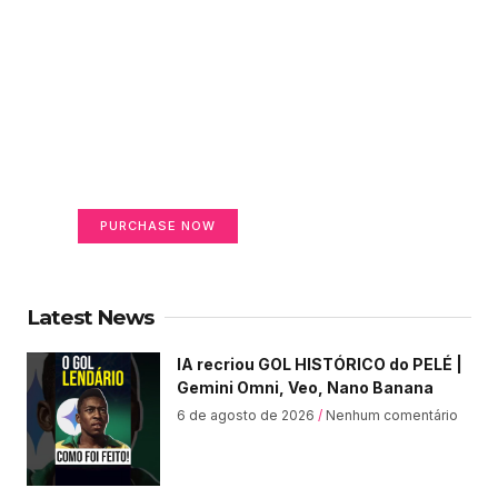
Create a new perspective
on life
Your Ads Here (365 x 270 area)
PURCHASE NOW
Latest News
IA recriou GOL HISTÓRICO do PELÉ |
Gemini Omni, Veo, Nano Banana
6 de agosto de 2026
Nenhum comentário