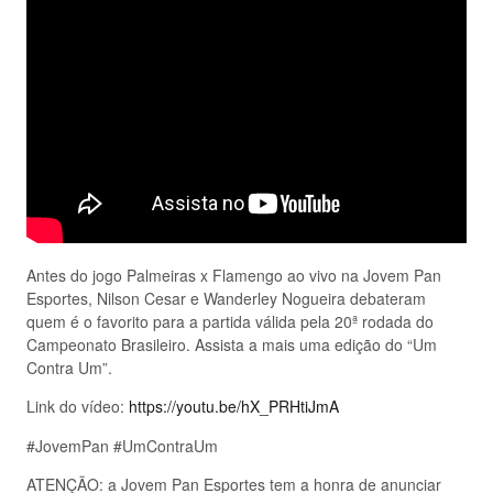
Antes do jogo Palmeiras x Flamengo ao vivo na Jovem Pan
Esportes, Nilson Cesar e Wanderley Nogueira debateram
quem é o favorito para a partida válida pela 20ª rodada do
Campeonato Brasileiro. Assista a mais uma edição do “Um
Contra Um”.
Link do vídeo:
https://youtu.be/hX_PRHtiJmA
#JovemPan #UmContraUm
ATENÇÃO: a Jovem Pan Esportes tem a honra de anunciar