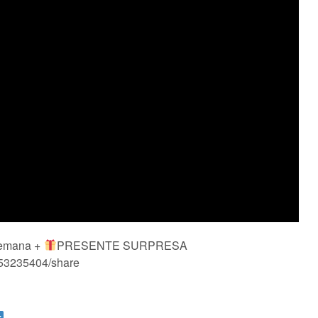
semana +
PRESENTE SURPRESA
953235404/share