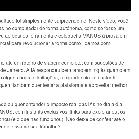
esultado foi simplesmente surpreendente! Neste vídeo, você
exas no computador de forma autônoma, como se fosse um
usivo ao beta da ferramenta e coloquei a MANUS à prova em
encial para revolucionar a forma como lidamos com
line até um roteiro de viagem completo, com sugestões de
de Janeiro. A IA respondeu bem tanto em inglês quanto em
lguns bugs e limitações, a experiência foi bastante
 quem também quer testar a plataforma e aproveitar melhor
de ou quer entender o impacto real das IAs no dia a dia,
NUS, com insights exclusivos, links para explorar outros
nou (e o que não funcionou). Não deixe de conferir até o
 como essa no seu trabalho?