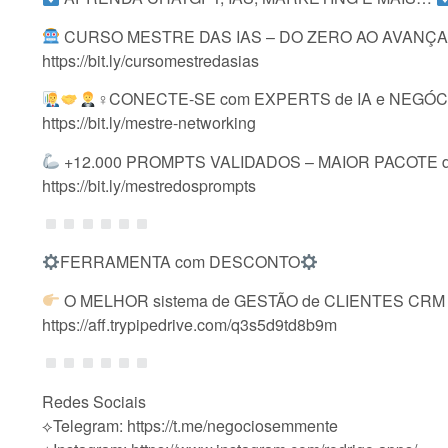
CURSO MESTRE DAS IAS – DO ZERO AO AVANÇA
https://bit.ly/cursomestredasias
‍♀CONECTE-SE com EXPERTS de IA e NEGÓC
https://bit.ly/mestre-networking
+12.000 PROMPTS VALIDADOS – MAIOR PACOTE d
https://bit.ly/mestredosprompts
FERRAMENTA com DESCONTO
O MELHOR sistema de GESTÃO de CLIENTES CRM –
https://aff.trypipedrive.com/q3s5d9td8b9m
Redes Sociais
⟡Telegram: https://t.me/negociosemmente