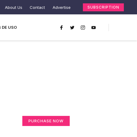
About Us
Contact
Advertise
SUBSCRIPTION
 DE USO
Create a new
perspective on life
Your Ads Here (365 x 270 area)
PURCHASE NOW