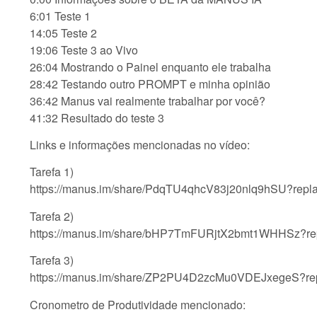
6:01 Teste 1
14:05 Teste 2
19:06 Teste 3 ao Vivo
26:04 Mostrando o Painel enquanto ele trabalha
28:42 Testando outro PROMPT e minha opinião
36:42 Manus vai realmente trabalhar por você?
41:32 Resultado do teste 3
Links e informações mencionadas no vídeo:
Tarefa 1)
https://manus.im/share/PdqTU4qhcV83j20nlq9hSU?repl
Tarefa 2)
https://manus.im/share/bHP7TmFURjtX2bmt1WHHSz?re
Tarefa 3)
https://manus.im/share/ZP2PU4D2zcMu0VDEJxegeS?re
Cronometro de Produtividade mencionado: