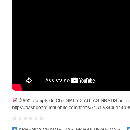
500 prompts de ChatGPT + 2 AULAS GRÁTIS por 
https://dashboard.mailerlite.com/forms/71512/84451144
APRENDA CHATGPT, IAS, MARKETING E MAIS…