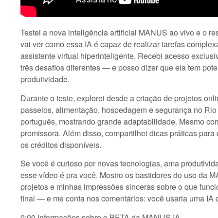
Testei a nova inteligência artificial MANUS ao vivo e o r
vai ver como essa IA é capaz de realizar tarefas compl
assistente virtual hiperinteligente. Recebi acesso excl
três desafios diferentes — e posso dizer que ela tem pot
produtividade.
Durante o teste, explorei desde a criação de projetos on
passeios, alimentação, hospedagem e segurança no Rio 
português, mostrando grande adaptabilidade. Mesmo com a
promissora. Além disso, compartilhei dicas práticas para
os créditos disponíveis.
Se você é curioso por novas tecnologias, ama produtivida
esse vídeo é pra você. Mostro os bastidores do uso da MA
projetos e minhas impressões sinceras sobre o que funcio
final — e me conta nos comentários: você usaria uma IA
0:00 Informações sobre o BETA da MANUS IA