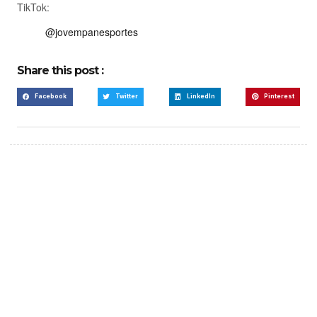
TikTok:
@jovempanesportes
Share this post :
Facebook
Twitter
LinkedIn
Pinterest
Create a new perspective
on life
Your Ads Here (365 x 270 area)