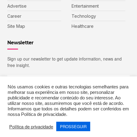
Advertise
Entertainment
Career
Technology
Site Map
Healthcare
Newsletter
Sign up our newsletter to get update information, news and
free insight.
Nós usamos cookies e outras tecnologias semelhantes para
melhorar sua experiência em nosso site, personalizar
SIGN UP
publicidade e recomendar conteúdo do seu interesse. Ao
utilizar nosso site, assumiremos que você está de acordo.
Informamos que todos os detalhes podem ser conferidos em
nossa Política de privacidade.
Copyright © 2023 Echoiz, All rights reserved. Powered by MoxCreative
Política de privacidade
PROSSEGUIR
Terms of Use
Privacy Policy
Cookie Policy