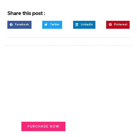
Share this post :
Facebook
Twitter
LinkedIn
Pinterest
Create a new perspective
on life
Your Ads Here (365 x 270 area)
PURCHASE NOW