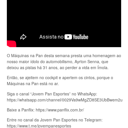
O Máquinas na Pan desta semana presta uma homenagem ao
nosso maior ídolo do automobilismo, Ayrton Senna, que
deixou as pistas há 31 anos, ao perder a vida em Ímola.
Então, se ajeitem no cockpit e apertem os cintos, porque o
Máquinas na Pan está no ar.
Siga o canal “Jovem Pan Esportes” no WhatsApp:
https://whatsapp.com/channel/0029Va9wMgZD8SE3UbBwem2u
Baixe a Panflix: https://www.panflix.com.br/
Entre no canal da Jovem Pan Esportes no Telegram:
https://www.t.me/jovempanesportes