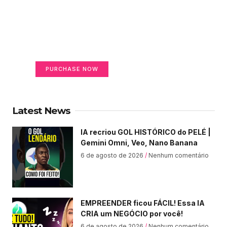
Create a new perspective
on life
Your Ads Here (365 x 270 area)
PURCHASE NOW
Latest News
IA recriou GOL HISTÓRICO do PELÉ |
Gemini Omni, Veo, Nano Banana
6 de agosto de 2026
Nenhum comentário
EMPREENDER ficou FÁCIL! Essa IA
CRIA um NEGÓCIO por você!
6 de agosto de 2026
Nenhum comentário