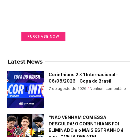
Create a new perspective
on life
Your Ads Here (365 x 270 area)
PURCHASE NOW
Latest News
Corinthians 2 x 1 Internacional –
06/08/2026 – Copa do Brasil
7 de agosto de 2026
Nenhum comentário
“NÃO VENHAM COM ESSA
DESCULPA! O CORINTHIANS FOI
ELIMINADO e o MAIS ESTRANHO é
que…” VEJA DEBATE!