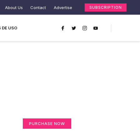
About Us
Contact
Advertise
SUBSCRIPTION
 DE USO
Create a new
perspective on life
Your Ads Here (365 x 270 area)
PURCHASE NOW