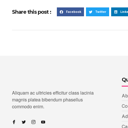
Share this post :
Facebook
Twitter
Link
Qu
Aliquam ac ultricies efficitur class lacinia
Ab
magnis platea bibendum phasellus
commodo enim.
Co
Ad
Ca