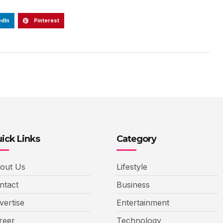
edIn
Pinterest
ick Links
Category
out Us
Lifestyle
ntact
Business
vertise
Entertainment
reer
Technology