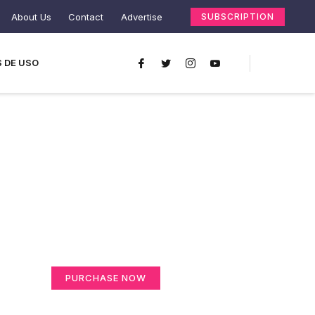
About Us
Contact
Advertise
SUBSCRIPTION
 DE USO
Create a new
perspective on life
Your Ads Here (365 x 270 area)
PURCHASE NOW