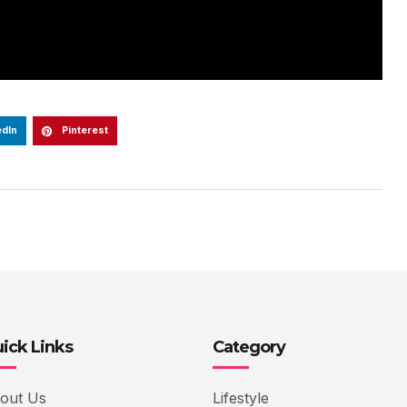
edIn
Pinterest
ick Links
Category
out Us
Lifestyle