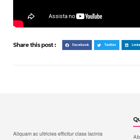
Share this post :
Facebook
Twitter
Link
Qu
Aliquam ac ultricies efficitur class lacinia
Ab