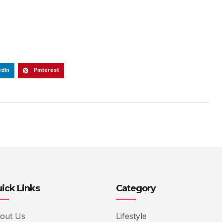
edIn
Pinterest
ick Links
Category
out Us
Lifestyle