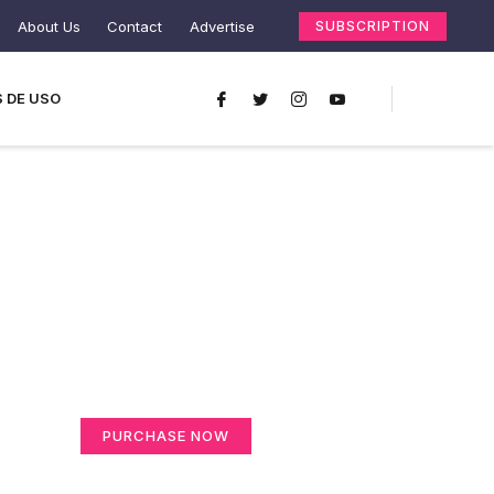
About Us
Contact
Advertise
SUBSCRIPTION
 DE USO
Create a new
perspective on life
Your Ads Here (365 x 270 area)
PURCHASE NOW