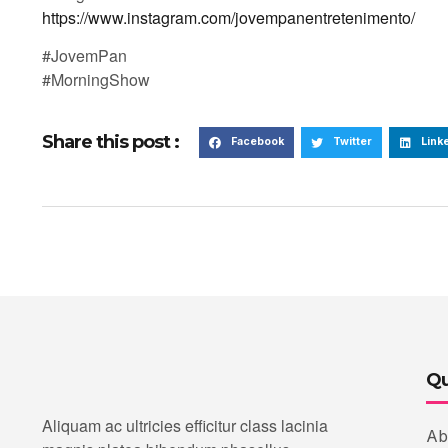
https://www.instagram.com/jovempanentretenimento/
#JovemPan
#MorningShow
Share this post :
Facebook
Twitter
Link
Qu
Aliquam ac ultricies efficitur class lacinia
Ab