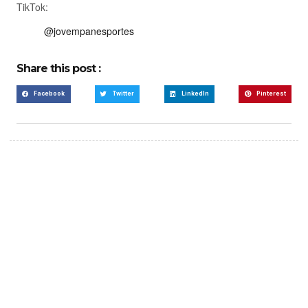
TikTok:
@jovempanesportes
Share this post :
Facebook
Twitter
LinkedIn
Pinterest
Create a new perspective
on life
Your Ads Here (365 x 270 area)