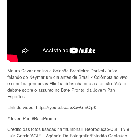
Mauro Cezar analisa a Seleção Brasileira: Dorival Júnior
falando do Neymar um dia antes de Brasil x Colômbia ao vivo
e com imagem pelas Eliminatórias chamou a atenção. Veja o
debate sobre o assunto no Bate-Pronto, da Jovem Pan
Esportes
Link do vídeo: https://youtu.be/JbXcwGmClp8
#JovemPan #BatePronto
Crédito das fotos usadas na thumbnail: Reprodução/CBF TV e
Luis Garcia/AGIF – Agência De Fotografia/Estadão Conteúdo