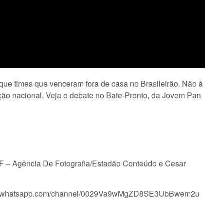
que times que venceram fora de casa no Brasileirão. Não à
ção nacional. Veja o debate no Bate-Pronto, da Jovem Pan
GIF – Agência De Fotografia/Estadão Conteúdo e Cesar
tps://whatsapp.com/channel/0029Va9wMgZD8SE3UbBwem2u