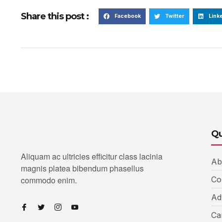
Share this post :
Facebook
Twitter
Link
Qu
Aliquam ac ultricies efficitur class lacinia
Ab
magnis platea bibendum phasellus
commodo enim.
Co
Ad
Ca