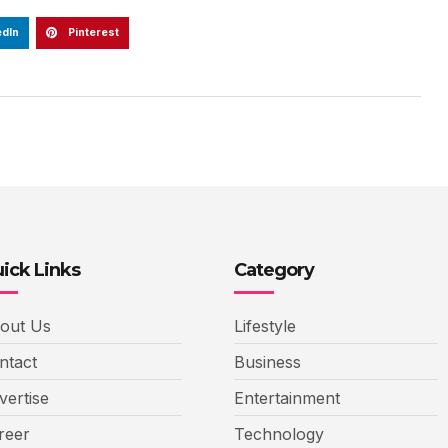
edIn
Pinterest
ick Links
Category
out Us
Lifestyle
ntact
Business
vertise
Entertainment
reer
Technology