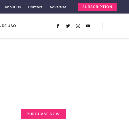
About Us
Contact
Advertise
SUBSCRIPTION
 DE USO
Create a new
perspective on life
Your Ads Here (365 x 270 area)
PURCHASE NOW