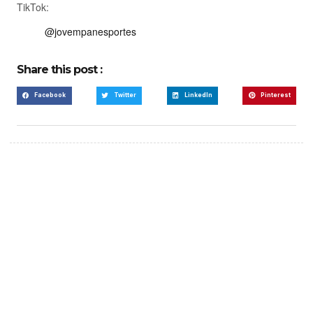
TikTok:
@jovempanesportes
Share this post :
Facebook
Twitter
LinkedIn
Pinterest
Create a new perspective
on life
Your Ads Here (365 x 270 area)