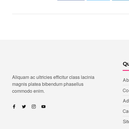
Qu
Aliquam ac ultricies efficitur class lacinia
Ab
magnis platea bibendum phasellus
commodo enim.
Co
Ad
Ca
Si