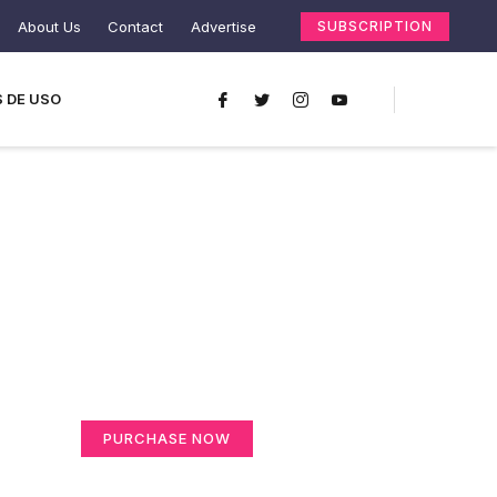
About Us
Contact
Advertise
SUBSCRIPTION
 DE USO
Create a new
perspective on life
Your Ads Here (365 x 270 area)
PURCHASE NOW