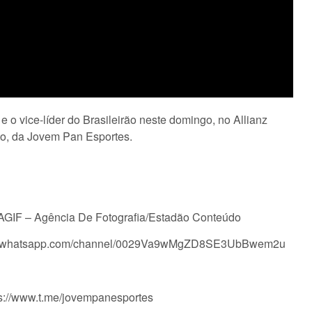
 o vice-líder do Brasileirão neste domingo, no Allianz
to, da Jovem Pan Esportes.
s/AGIF – Agência De Fotografia/Estadão Conteúdo
tps://whatsapp.com/channel/0029Va9wMgZD8SE3UbBwem2u
ps://www.t.me/jovempanesportes