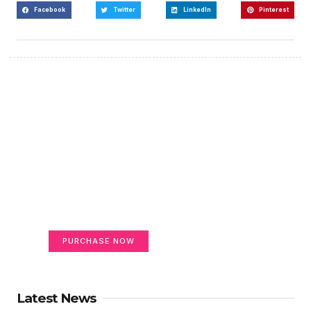
Facebook
Twitter
LinkedIn
Pinterest
Create a new perspective
on life
Your Ads Here (365 x 270 area)
PURCHASE NOW
Latest News