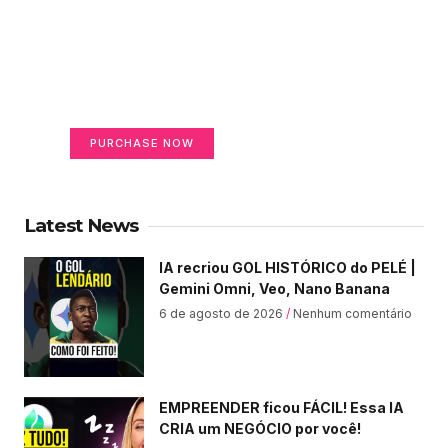
Create a new perspective
on life
Your Ads Here (365 x 270 area)
PURCHASE NOW
Latest News
IA recriou GOL HISTÓRICO do PELÉ |
Gemini Omni, Veo, Nano Banana
6 de agosto de 2026
Nenhum comentário
EMPREENDER ficou FÁCIL! Essa IA
CRIA um NEGÓCIO por você!