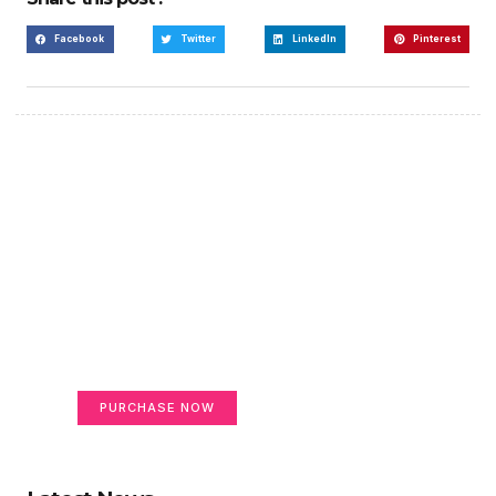
Facebook
Twitter
LinkedIn
Pinterest
Create a new perspective
on life
Your Ads Here (365 x 270 area)
PURCHASE NOW