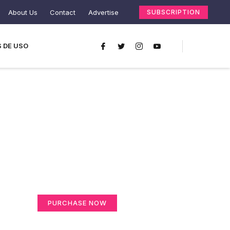
About Us
Contact
Advertise
SUBSCRIPTION
 DE USO
Create a new
perspective on life
Your Ads Here (365 x 270 area)
PURCHASE NOW