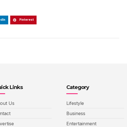
edIn
Pinterest
ick Links
Category
out Us
Lifestyle
ntact
Business
vertise
Entertainment