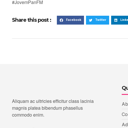
#JovemPanFM
Share this post :
Facebook
Twitter
Link
Qu
Aliquam ac ultricies efficitur class lacinia
Ab
magnis platea bibendum phasellus
commodo enim.
Co
Ad