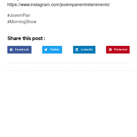
https://www.instagram.com/jovempanentretenimento/
#JovemPan
#MorningShow
Share this post :
Facebook
Twitter
LinkedIn
Pinterest
Create a new perspective
on life