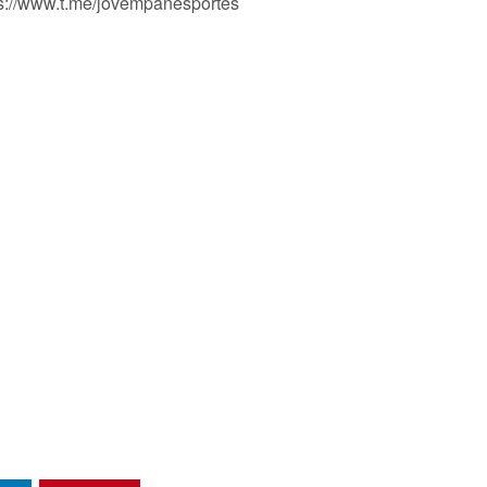
ps://www.t.me/jovempanesportes