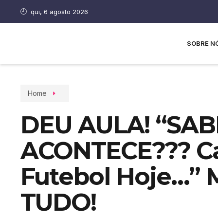
qui, 6 agosto 2026
SOBRE N
Home
DEU AULA! “SAB
ACONTECE??? Ca
Futebol Hoje…” 
TUDO!