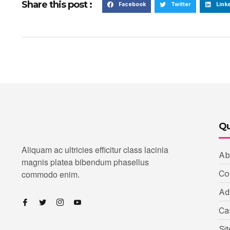
Share this post :
Facebook
Twitter
Link
Qu
Aliquam ac ultricies efficitur class lacinia
Ab
magnis platea bibendum phasellus
commodo enim.
Co
Ad
Ca
Si