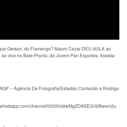
s que Gerson, do Flamengo? Mauro Cezar DEU AULA ao
o ao vivo no Bate-Pronto, da Jovem Pan Esportes. Assista
/AGIF – Agência De Fotografia/Estadão Conteúdo e Rodrigo
tps://whatsapp.com/channel/0029Va9wMgZD8SE3UbBwem2u