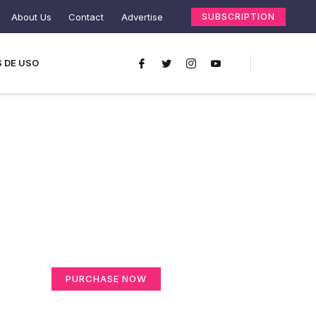
About Us
Contact
Advertise
SUBSCRIPTION
 DE USO
Create a new
perspective on life
Your Ads Here (365 x 270 area)
PURCHASE NOW