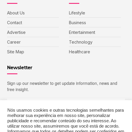
About Us
Lifestyle
Contact
Business
Advertise
Entertainment
Career
Technology
Site Map
Healthcare
Newsletter
Sign up our newsletter to get update information, news and
free insight.
Nós usamos cookies e outras tecnologias semelhantes para
melhorar sua experiência em nosso site, personalizar
SIGN UP
publicidade e recomendar conteúdo do seu interesse. Ao
utilizar nosso site, assumiremos que você está de acordo.
Informamos que todos os detalhes podem ser conferidos em