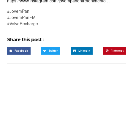
https://www.instagram.com/jovempanentretenimento
. .
#JovemPan
#JovemPanFM
#VolvoRecharge
Share this post :
Facebook
Twitter
LinkedIn
Pinterest
Create a new perspective
on life