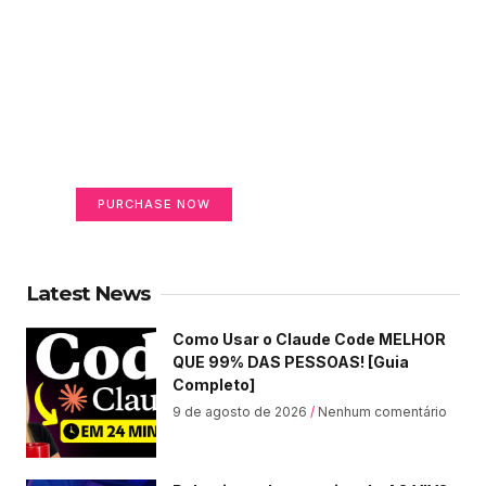
Create a new perspective
on life
Your Ads Here (365 x 270 area)
PURCHASE NOW
Latest News
Como Usar o Claude Code MELHOR
QUE 99% DAS PESSOAS! [Guia
Completo]
9 de agosto de 2026
Nenhum comentário